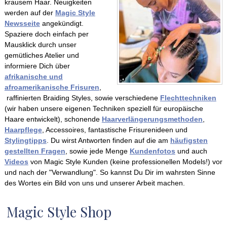
krausem Haar. Neuigkeiten
werden auf der
Magic Style
Newsseite
angekündigt.
Spaziere doch einfach per
Mausklick durch unser
gemütliches Atelier und
informiere Dich über
afrikanische und
afroamerikanische Frisuren
,
raffinierten Braiding Styles, sowie verschiedene
Flechttechniken
(wir haben unsere eigenen Techniken speziell für europäische
Haare entwickelt), schonende
Haarverlängerungsmethoden
,
Haarpflege
, Accessoires, fantastische Frisurenideen und
Stylingtipps
. Du wirst Antworten finden auf die am
häufigsten
gestellten Fragen
, sowie jede Menge
Kundenfotos
und auch
Videos
von Magic Style Kunden (keine professionellen Models!) vor
und nach der "Verwandlung". So kannst Du Dir im
wahrsten Sinne
des Wortes ein Bild von uns und unserer Arbeit machen.
Magic Style Shop