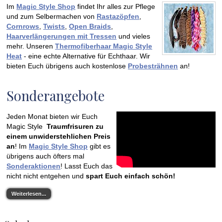
Im
Magic Style Shop
findet Ihr alles zur Pflege
und zum Selbermachen von
Rastazöpfen
,
Cornrows
,
Twists
,
Open Braids
,
Haarverlängerungen mit Tressen
und vieles
mehr. Unseren
Thermofiberhaar Magic Style
H
eat
- eine echte Alternative für Echthaar. Wir
bieten Euch übrigens auch kostenlose
Probesträhnen
an!
Sonderangebote
Jeden Monat bieten wir Euch
Magic Style
Traumfrisuren zu
einem unwiderstehlichen Preis
an
! Im
Magic Style Shop
gibt es
übrigens auch öfters mal
Sonderaktionen
! Lasst Euch das
nicht nicht entgehen und
spart Euch einfach schön!
Weiterlesen...