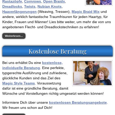
Rastazöpfe
,
Cornrows
,
Open Braids
,
Dreadlocks
,
Twists
,
Nubian Knots
,
Haaverlängerungen
(Weaving, Tressen),
Magic Braid Mix
und
andere, wirklich fantastische Traumfrisuren für jeden Haartyp, für
Kinder, Frauen und Männer! Lies bitte weiter, um mehr die von uns
angebotenen Flecht- und Dreadlockstechniken zu erfahren!
Weiterlesen...
Kostenlose Beratung
Bei uns erhältst Du eine
kostenlose,
individuelle Beratung
. Eine perfekte,
typgerechte Ausführung und zufriedene,
glückliche Kunden sind das Ziel des
Magic Style Teams
. Voraussetzung
dafür ist eine gründliche Beratung, damit
Wünsche und Vorstellungen richtig umgesetzt werden können!
Informiere Dich über unsere
kostenlosen Beratungsangebote
.
Wir freuen uns schon auf Dich!