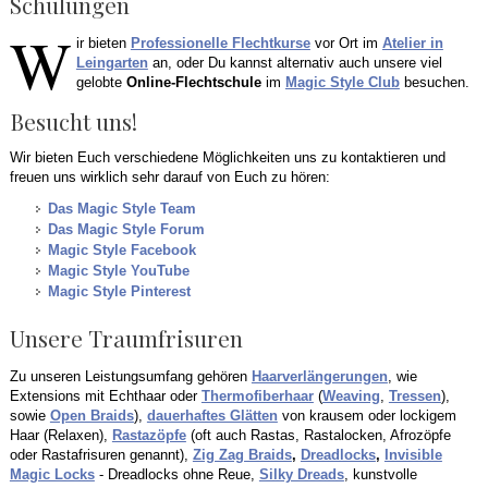
Schulungen
W
ir bieten
Professionelle Flechtkurse
vor Ort im
Atelier in
Leingarten
an, oder Du kannst alternativ auch unsere viel
gelobte
Online-Flechtschule
im
Magic Style Club
besuchen.
Besucht uns!
Wir bieten Euch verschiedene Möglichkeiten uns zu kontaktieren und
freuen uns wirklich sehr darauf von Euch zu hören:
Das Magic Style Team
Das Magic Style Forum
Magic Style Facebook
Magic Style YouTube
Magic Style Pinterest
Unsere Traumfrisuren
Zu unseren Leistungsumfang gehören
Haarverlängerungen
, wie
Extensions mit Echthaar oder
Thermofiberhaar
(
Weaving
,
Tressen
),
sowie
Open Braids
),
dauerhaftes Glätten
von krausem oder lockigem
Haar (Relaxen),
Rastazöpfe
(oft auch Rastas, Rastalocken, Afrozöpfe
oder Rastafrisuren genannt),
Zig Zag Braids
,
Dreadlocks
,
Invisible
Magic Locks
- Dreadlocks ohne Reue,
Silky Dreads
, kunstvolle