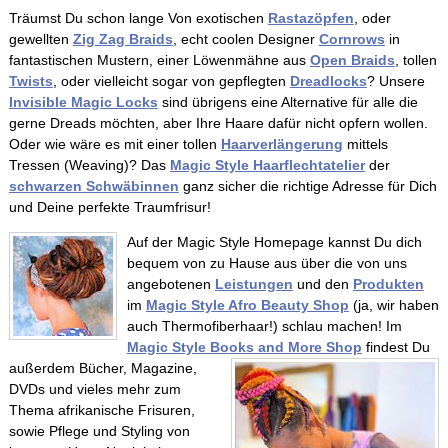
Träumst Du schon lange Von exotischen
Rastazöpfen
, oder
gewellten
Zig Zag Braids
, echt coolen Designer
Cornrows
in
fantastischen Mustern, einer Löwenmähne aus
Open Braids
, tollen
Twists
, oder vielleicht sogar von gepflegten
Dreadlocks
? Unsere
Invisible Magic Locks
sind übrigens eine Alternative für alle die
gerne Dreads möchten, aber Ihre Haare dafür nicht opfern wollen.
Oder wie wäre es mit einer tollen
Haarverlängerung
mittels
Tressen (Weaving)? Das
Magic Style Haarflechtatelier
der
schwarzen Schwäbinnen
ganz sicher die richtige Adresse für Dich
und Deine perfekte Traumfrisur!
Auf der Magic Style Homepage kannst Du dich
bequem von zu Hause aus über die von uns
angebotenen
Leistungen
und den
Produkten
im
Magic Style Afro Beauty Shop
(ja, wir haben
auch Thermofiberhaar!) schlau machen! Im
Magic Style Books and More Shop
findest Du
außerdem Bücher, Magazine,
DVDs und vieles mehr zum
Thema afrikanische Frisuren,
sowie Pflege und Styling von